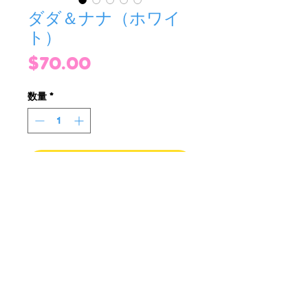
ダダ＆ナナ（ホワイ
ト）
価
$70.00
格
数量
*
カートに追加する
DaDa & NaNa (ホワイト)
サイズ7インチ（高さ）
70米ドル
🖤⚪「男の子と女の子のための白黒マ