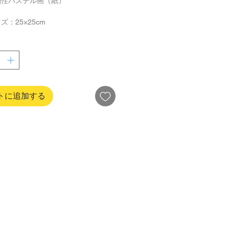
油性パステル画（紙）
ズ：25×25cm
ーム付き：40×40cm
ドル
トに追加する
：
湾発着 --SFエクスプレス（受取人
へ発送可能 - 郵便局にご確認くださ
© 2026 Graphic Airlines. All Rights Reserved.
：
alをご利用いただけます