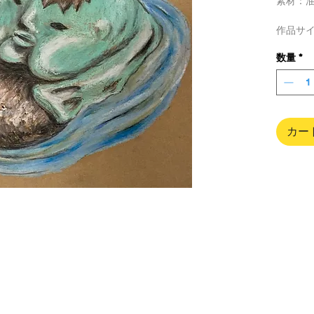
素材：
作品サイ
数量
*
木製フレ
280米
カー
配送料
香港／台
払い）
世界各国
い / 速達
支払い
PayP