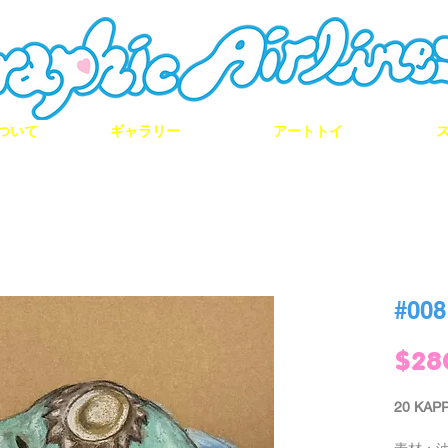
ついて
ギャラリー
アートトイ
#00
$28
20 K