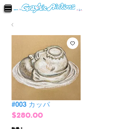
#003 カッパ
価
$280.00
格